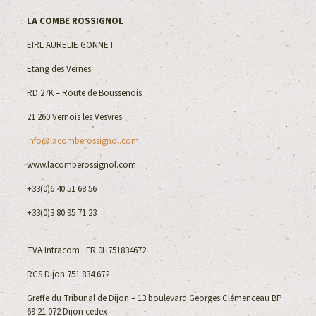
LA COMBE ROSSIGNOL
EIRL AURELIE GONNET
Etang des Vernes
RD 27K – Route de Boussenois
21 260 Vernois les Vesvres
info@lacomberossignol.com
www.lacomberossignol.com
+33(0)6 40 51 68 56
+33(0)3 80 95 71 23
TVA Intracom : FR 0H751834672
RCS Dijon 751 834 672
Greffe du Tribunal de Dijon – 13 boulevard Georges Clémenceau BP
69 21 072 Dijon cedex