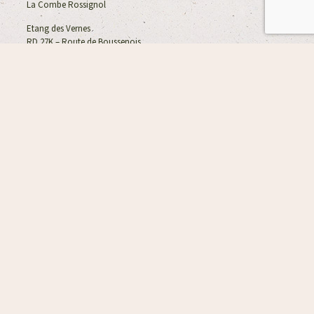
La Combe Rossignol
Etang des Vernes
RD 27K – Route de Boussenois
21 260 Vernois les Vesvres
17. Consommation d’alcool et de
cigarettes
Il est strictement interdit d’être en état d’ébriété dans les
hébergements ou dans les accès (escaliers, échelles, pontons ou
barques). En cas de comportement dangereux, vous pourrez être
expulsé du domaine.
Il est interdit de fumer à l’intérieur des hébergements. Tous nos
hébergements sont équipés d’une terrasse sur laquelle vous êtes
autorisés à fumer, dans la mesure où aucun mégot ne sera pas
abandonné dans la nature alentour.
18. Litige